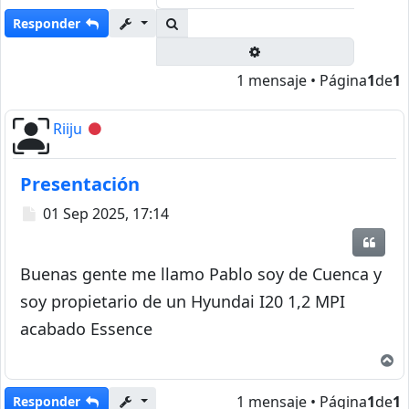
Buscar
Responder
Búsqueda avanzada
1 mensaje • Página
1
de
1
Riiju
Desconectado
Presentación
Mensaje
01 Sep 2025, 17:14
Citar
Buenas gente me llamo Pablo soy de Cuenca y
soy propietario de un Hyundai I20 1,2 MPI
acabado Essence
A
1 mensaje • Página
1
de
1
Responder