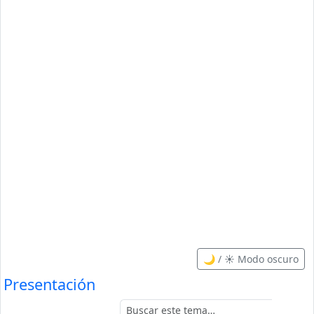
🌙 / ☀️ Modo oscuro
Presentación