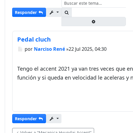
Buscar
Responder
Búsqueda avanza
Pedal cluch
Mensaje
por
Narciso René
»
22 Jul 2025, 04:30
Tengo el accent 2021 ya van tres veces que en 
función y si queda en velocidad le aceleras y
Responder
Volver a “Mecanica Hyundai Accent”