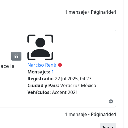
1 mensaje • Página
1
de
1
Citar
Narciso René
Desconectado
hace la
Mensajes:
1
Registrado:
22 Jul 2025, 04:27
Ciudad y Pais:
Veracruz México
Vehículos:
Accent 2021
Arriba
1 mensaje • Página
1
de
1
Ir a