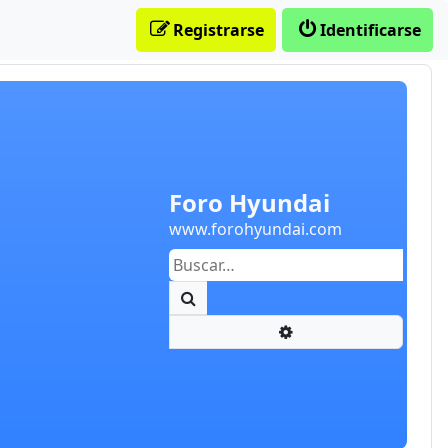
Registrarse
Identificarse
Foro Hyundai
www.forohyundai.com
Buscar
Búsqueda avanzada