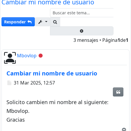
Cambiar mi nombre de usuario
Buscar
Responder
Búsqueda avanzada
3 mensajes • Página
1
de
1
Mbovlop
Desconectado
Cambiar mi nombre de usuario
Mensaje
31 Mar 2025, 12:57
Citar
Solicito cambien mi nombre al siguiente:
Mbovlop.
Gracias
A