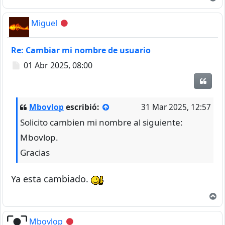
Miguel
Desconectado
Re: Cambiar mi nombre de usuario
Mensaje
01 Abr 2025, 08:00
Citar
Mbovlop
escribió:
31 Mar 2025, 12:57
Solicito cambien mi nombre al siguiente:
Mbovlop.
Gracias
Ya esta cambiado.
A
Mbovlop
Desconectado