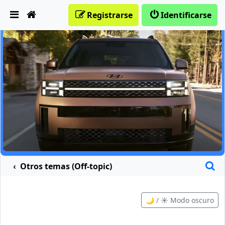
Obviar
Registrarse
Identificarse
B
Otros temas (Off-topic)
🌙 / ☀️ Modo oscuro