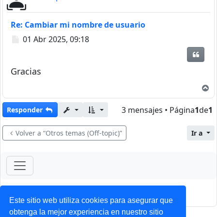
Re: Cambiar mi nombre de usuario
Mensaje
01 Abr 2025, 09:18
Citar
Gracias
A
3 mensajes • Página
1
de
1
Responder
Volver a “Otros temas (Off-topic)”
Ir a
ForoClub 2025
Privacidad
|
Condiciones
Este sitio web utiliza cookies para asegurar que
obtenga la mejor experiencia en nuestro sitio