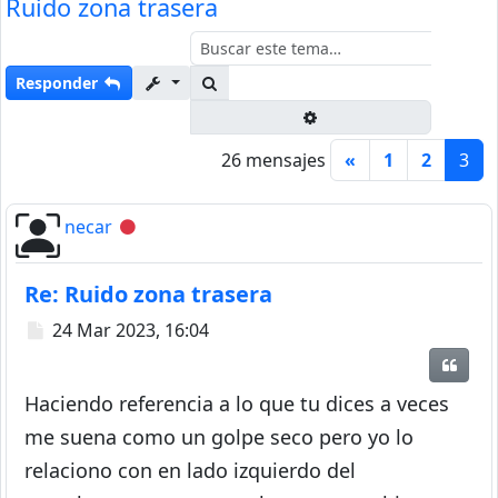
Ruido zona trasera
Buscar
Responder
Búsqueda avanzada
26 mensajes
«
1
2
3
necar
Desconectado
Re: Ruido zona trasera
Mensaje
24 Mar 2023, 16:04
Citar
Haciendo referencia a lo que tu dices a veces
me suena como un golpe seco pero yo lo
relaciono con en lado izquierdo del