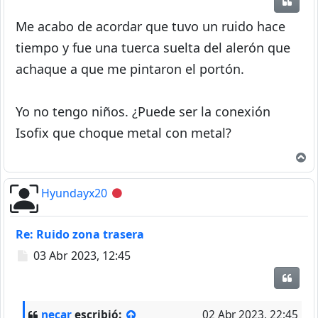
Citar
Me acabo de acordar que tuvo un ruido hace
tiempo y fue una tuerca suelta del alerón que
achaque a que me pintaron el portón.
Yo no tengo niños. ¿Puede ser la conexión
Isofix que choque metal con metal?
A
Hyundayx20
Desconectado
Re: Ruido zona trasera
Mensaje
03 Abr 2023, 12:45
Citar
necar
escribió:
02 Abr 2023, 22:45