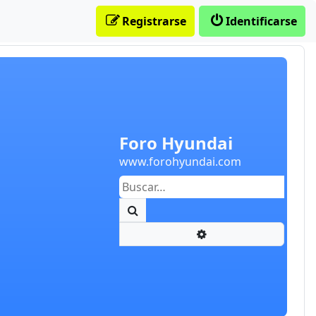
Registrarse
Identificarse
Foro Hyundai
www.forohyundai.com
Buscar
Búsqueda avanzada