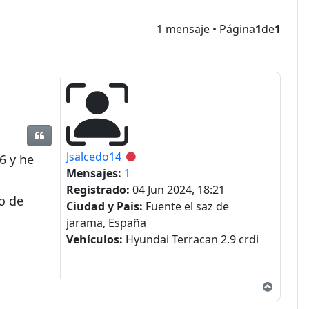
1 mensaje • Página
1
de
1
Citar
Jsalcedo14
Desconectado
6 y he
Mensajes:
1
Registrado:
04 Jun 2024, 18:21
o de
Ciudad y Pais:
Fuente el saz de
jarama, España
Vehículos:
Hyundai Terracan 2.9 crdi
Arriba