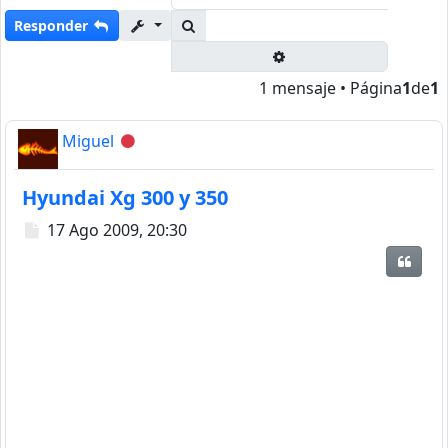
Buscar
Responder
Búsqueda avanzada
1 mensaje • Página
1
de
1
Miguel
Desconectado
Hyundai Xg 300 y 350
Mensaje
17 Ago 2009, 20:30
Citar