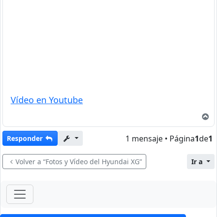
Vídeo en Youtube
A
1 mensaje • Página
1
de
1
Responder
Volver a “Fotos y Vídeo del Hyundai XG”
Ir a