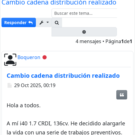
Cambio cadena distribución realizado
Buscar
Responder
Búsqueda avanzada
4 mensajes • Página
1
de
1
Boqueron
Desconectado
Cambio cadena distribución realizado
Mensaje
29 Oct 2025, 00:19
Citar
Hola a todos.
A mí i40 1.7 CRDI, 136cv. He decidido alargarle
la vida con una serie de trabajos preventivos.