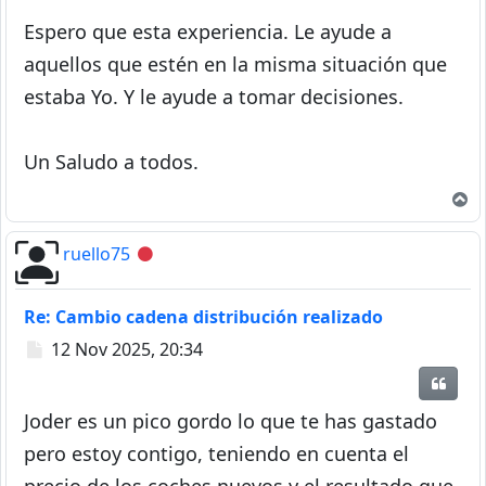
Espero que esta experiencia. Le ayude a
aquellos que estén en la misma situación que
estaba Yo. Y le ayude a tomar decisiones.
Un Saludo a todos.
A
ruello75
Desconectado
Re: Cambio cadena distribución realizado
Mensaje
12 Nov 2025, 20:34
Citar
Joder es un pico gordo lo que te has gastado
pero estoy contigo, teniendo en cuenta el
precio de los coches nuevos y el resultado que