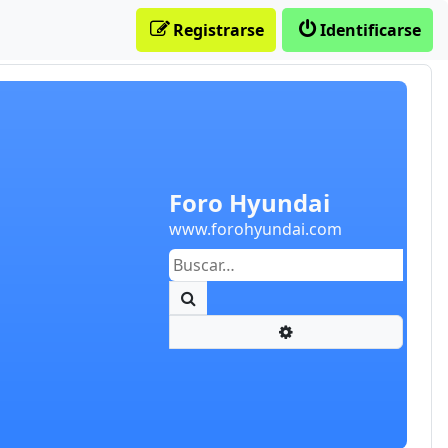
Registrarse
Identificarse
Foro Hyundai
www.forohyundai.com
Buscar
Búsqueda avanzada