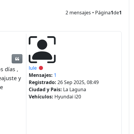
2 mensajes • Página
1
de
1
Citar
lule
Desconectado
s días ,
Mensajes:
1
eajuste y
Registrado:
26 Sep 2025, 08:49
me
Ciudad y Pais:
La Laguna
Vehículos:
Hyundai i20