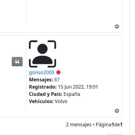
Arriba
Citar
gonso2000
Desconectado
Mensajes:
87
Registrado:
15 Jun 2022, 19:01
Ciudad y Pais:
España
Vehículos:
Volvo
Arriba
2 mensajes • Página
1
de
1