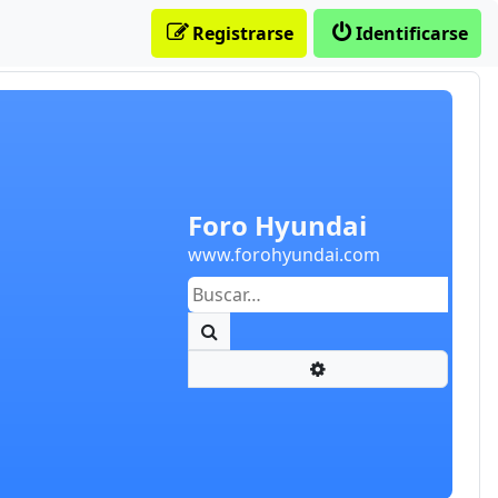
Registrarse
Identificarse
Foro Hyundai
www.forohyundai.com
Buscar
Búsqueda avanzada