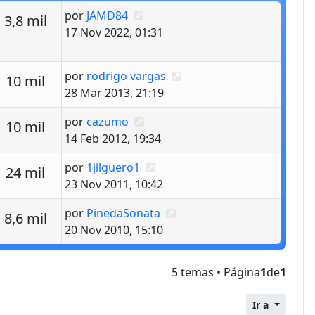
Último mensaje
por
JAMD84
estas
Vistas
3,8 mil
17 Nov 2022, 01:31
Último mensaje
por
rodrigo vargas
estas
Vistas
10 mil
28 Mar 2013, 21:19
Último mensaje
por
cazumo
estas
Vistas
10 mil
14 Feb 2012, 19:34
Último mensaje
por
1jilguero1
estas
Vistas
24 mil
23 Nov 2011, 10:42
Último mensaje
por
PinedaSonata
estas
Vistas
8,6 mil
20 Nov 2010, 15:10
5 temas • Página
1
de
1
Ir a