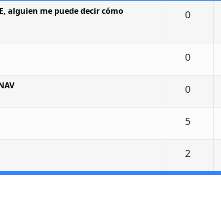
SE, alguien me puede decir cómo
Respu
0
Respu
0
 NAV
Respu
0
Respu
5
Respu
2