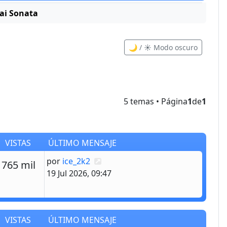
dai Sonata
🌙 / ☀️ Modo oscuro
5 temas • Página
1
de
1
VISTAS
ÚLTIMO MENSAJE
Último mensaje
por
ice_2k2
estas
Vistas
765 mil
19 Jul 2026, 09:47
VISTAS
ÚLTIMO MENSAJE