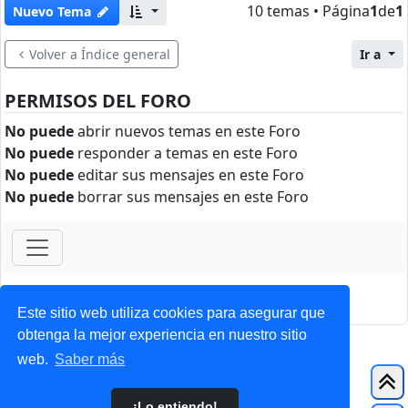
10 temas • Página
1
de
1
Nuevo Tema
Volver a Índice general
Ir a
PERMISOS DEL FORO
No puede
abrir nuevos temas en este Foro
No puede
responder a temas en este Foro
No puede
editar sus mensajes en este Foro
No puede
borrar sus mensajes en este Foro
ForoClub 2025
Privacidad
|
Condiciones
Este sitio web utiliza cookies para asegurar que
obtenga la mejor experiencia en nuestro sitio
web.
Saber más
¡Lo entiendo!