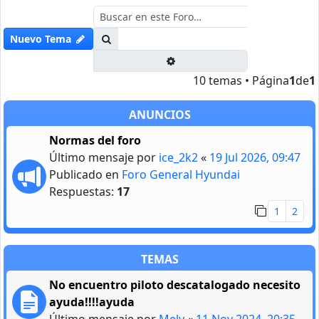
Buscar
Nuevo Tema
Búsqueda avanzada
10 temas • Página
1
de
1
ANUNCIOS
Normas del foro
Último mensaje por
ice_2k2
«
19 Jul 2026, 09:47
Publicado en
Foro General Hyundai
Respuestas:
17
1
2
TEMAS
No encuentro piloto descatalogado necesito
ayuda!!!!ayuda
Último mensaje por
Mely
«
11 Nov 2024, 20:35