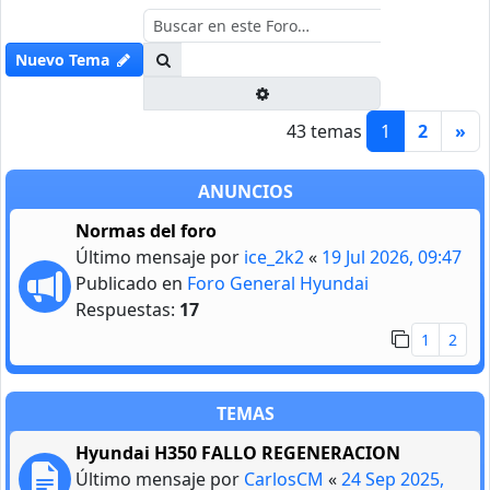
Buscar
Nuevo Tema
Búsqueda avanzada
43 temas
1
2
»
ANUNCIOS
Normas del foro
Último mensaje por
ice_2k2
«
19 Jul 2026, 09:47
Publicado en
Foro General Hyundai
Respuestas:
17
1
2
TEMAS
Hyundai H350 FALLO REGENERACION
Último mensaje por
CarlosCM
«
24 Sep 2025,