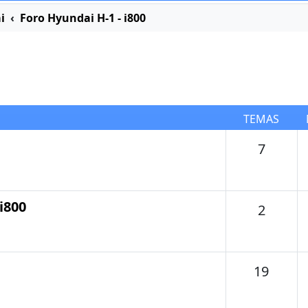
i
Foro Hyundai H-1 - i800
TEMAS
Temas
7
i800
Temas
2
Tema
19