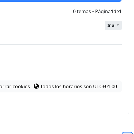
0 temas • Página
1
de
1
Ir a
orrar cookies
Todos los horarios son
UTC+01:00