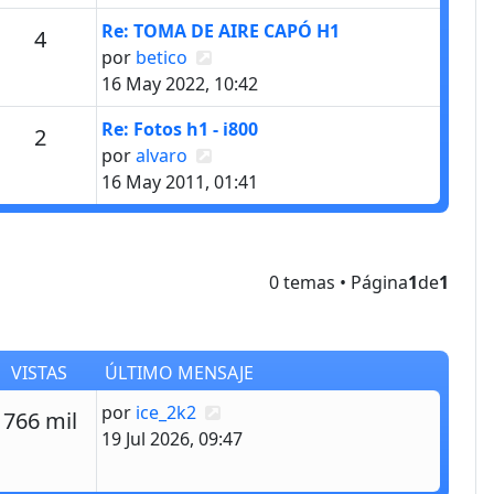
Último mensaje
Re: TOMA DE AIRE CAPÓ H1
Mensajes
4
Ver último mensaje
por
betico
16 May 2022, 10:42
Último mensaje
Re: Fotos h1 - i800
Mensajes
2
Ver último mensaje
por
alvaro
16 May 2011, 01:41
0 temas • Página
1
de
1
VISTAS
ÚLTIMO MENSAJE
Último mensaje
por
ice_2k2
estas
Vistas
766 mil
19 Jul 2026, 09:47