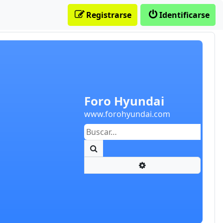
Registrarse
Identificarse
Foro Hyundai
www.forohyundai.com
Buscar
Búsqueda avanzada