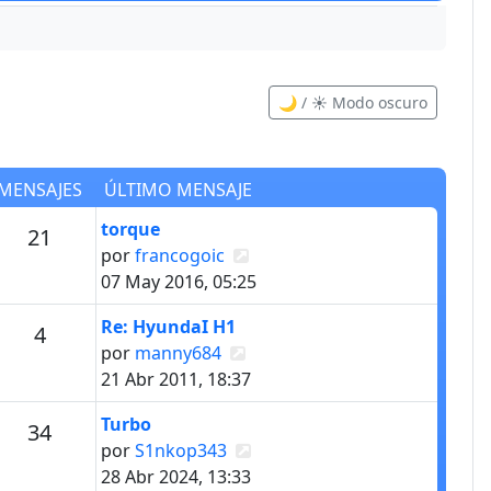
🌙 / ☀️ Modo oscuro
MENSAJES
ÚLTIMO MENSAJE
Último mensaje
torque
Mensajes
21
Ver último mensaje
por
francogoic
07 May 2016, 05:25
Último mensaje
Re: HyundaI H1
Mensajes
4
Ver último mensaje
por
manny684
21 Abr 2011, 18:37
Último mensaje
Turbo
s
Mensajes
34
Ver último mensaje
por
S1nkop343
28 Abr 2024, 13:33