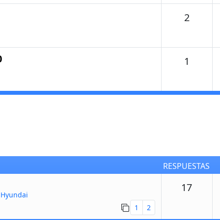
Temas
2
0
Temas
1
RESPUESTAS
Respu
17
 Hyundai
1
2