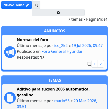
Buscar
Nuevo Tema
Búsqueda avanzada
7 temas • Página
1
de
1
ANUNCIOS
Normas del foro
Último mensaje por
ice_2k2
«
19 Jul 2026, 09:47
Publicado en
Foro General Hyundai
Respuestas:
17
1
2
TEMAS
Aditivo para tucson 2006 automatica,
gasolina
Último mensaje por
mario53
«
20 Mar 2026,
03:51