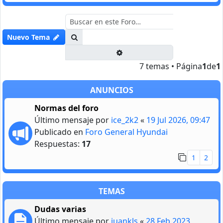
Buscar
Nuevo Tema
Búsqueda avanzada
7 temas • Página
1
de
1
ANUNCIOS
Normas del foro
Último mensaje por
ice_2k2
«
19 Jul 2026, 09:47
Publicado en
Foro General Hyundai
Respuestas:
17
1
2
TEMAS
Dudas varias
Último mensaje por
juankls
«
28 Feb 2023,