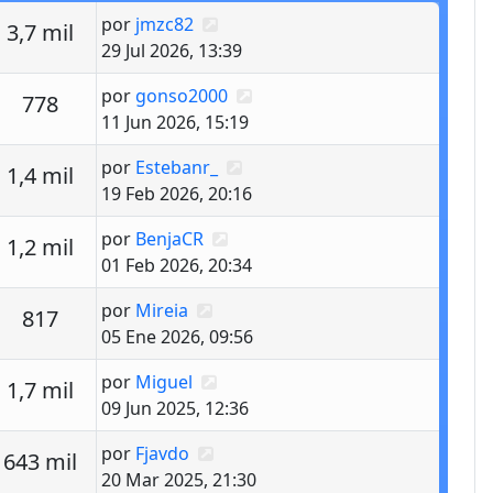
Último mensaje
por
jmzc82
estas
Vistas
3,7 mil
29 Jul 2026, 13:39
Último mensaje
por
gonso2000
estas
Vistas
778
11 Jun 2026, 15:19
Último mensaje
por
Estebanr_
estas
Vistas
1,4 mil
19 Feb 2026, 20:16
Último mensaje
por
BenjaCR
estas
Vistas
1,2 mil
01 Feb 2026, 20:34
Último mensaje
por
Mireia
estas
Vistas
817
05 Ene 2026, 09:56
Último mensaje
por
Miguel
estas
Vistas
1,7 mil
09 Jun 2025, 12:36
Último mensaje
por
Fjavdo
estas
Vistas
643 mil
20 Mar 2025, 21:30