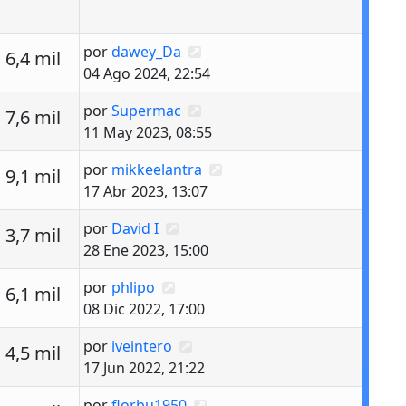
Último mensaje
por
dawey_Da
estas
Vistas
6,4 mil
04 Ago 2024, 22:54
Último mensaje
por
Supermac
estas
Vistas
7,6 mil
11 May 2023, 08:55
Último mensaje
por
mikkeelantra
estas
Vistas
9,1 mil
17 Abr 2023, 13:07
Último mensaje
por
David I
estas
Vistas
3,7 mil
28 Ene 2023, 15:00
Último mensaje
por
phlipo
estas
Vistas
6,1 mil
08 Dic 2022, 17:00
Último mensaje
por
iveintero
estas
Vistas
4,5 mil
17 Jun 2022, 21:22
Último mensaje
por
florbu1950