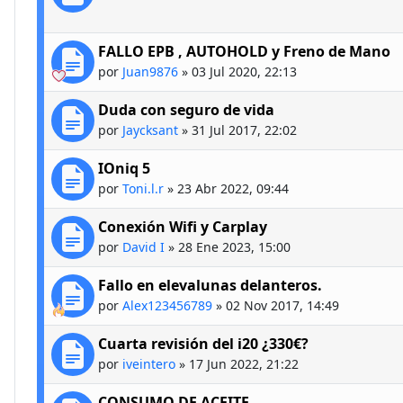
FALLO EPB , AUTOHOLD y Freno de Mano
por
Juan9876
»
03 Jul 2020, 22:13
Duda con seguro de vida
por
Jaycksant
»
31 Jul 2017, 22:02
IOniq 5
por
Toni.l.r
»
23 Abr 2022, 09:44
Conexión Wifi y Carplay
por
David I
»
28 Ene 2023, 15:00
Fallo en elevalunas delanteros.
por
Alex123456789
»
02 Nov 2017, 14:49
Cuarta revisión del i20 ¿330€?
por
iveintero
»
17 Jun 2022, 21:22
CONSUMO DE ACEITE