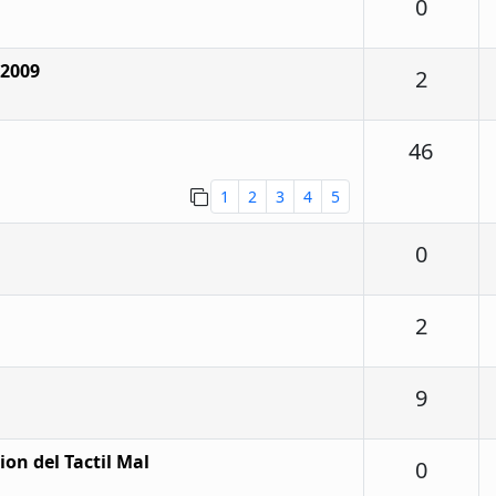
Respu
0
 2009
Respu
2
Respu
46
1
2
3
4
5
Respu
0
Respu
2
Respu
9
on del Tactil Mal
Respu
0