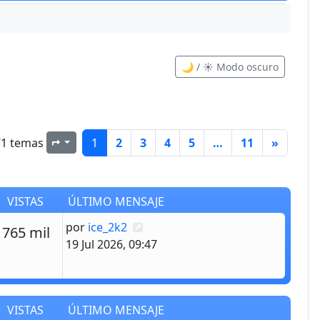
🌙 / ☀️ Modo oscuro
71 temas
1
2
3
4
5
…
11
»
Página
1
de
11
VISTAS
ÚLTIMO MENSAJE
Último mensaje
por
ice_2k2
estas
Vistas
765 mil
19 Jul 2026, 09:47
VISTAS
ÚLTIMO MENSAJE