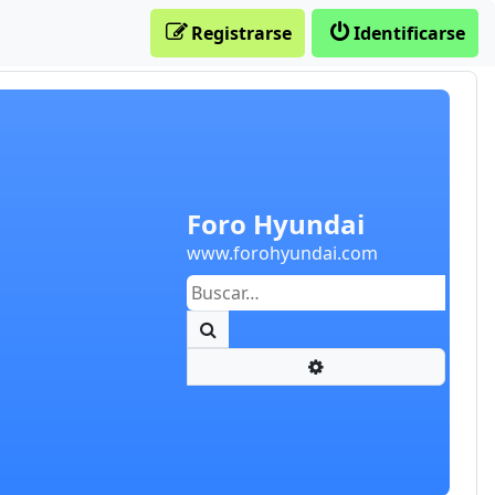
Registrarse
Identificarse
Foro Hyundai
www.forohyundai.com
Buscar
Búsqueda avanzada