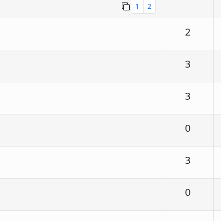
1
2
Respu
2
Respu
3
Respu
3
Respu
0
Respu
3
Respu
0