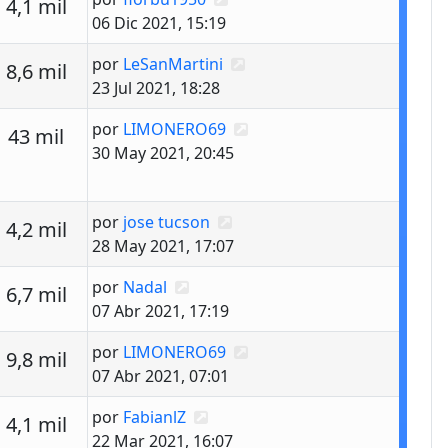
estas
Vistas
4,1 mil
06 Dic 2021, 15:19
Último mensaje
por
LeSanMartini
estas
Vistas
8,6 mil
23 Jul 2021, 18:28
Último mensaje
por
LIMONERO69
estas
Vistas
43 mil
30 May 2021, 20:45
Último mensaje
por
jose tucson
estas
Vistas
4,2 mil
28 May 2021, 17:07
Último mensaje
por
Nadal
estas
Vistas
6,7 mil
07 Abr 2021, 17:19
Último mensaje
por
LIMONERO69
estas
Vistas
9,8 mil
07 Abr 2021, 07:01
Último mensaje
por
FabianlZ
estas
Vistas
4,1 mil
22 Mar 2021, 16:07