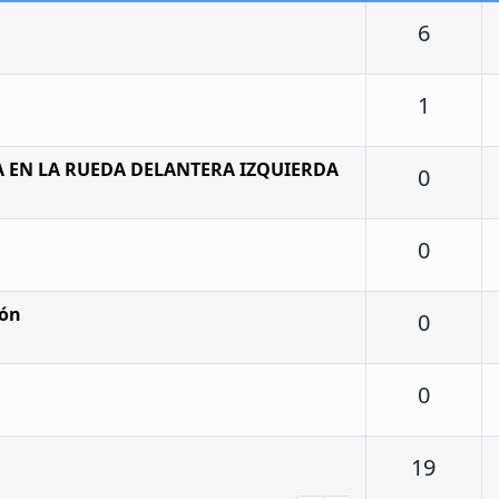
Respu
6
Respu
1
A EN LA RUEDA DELANTERA IZQUIERDA
Respu
0
Respu
0
ión
Respu
0
Respu
0
Respu
19