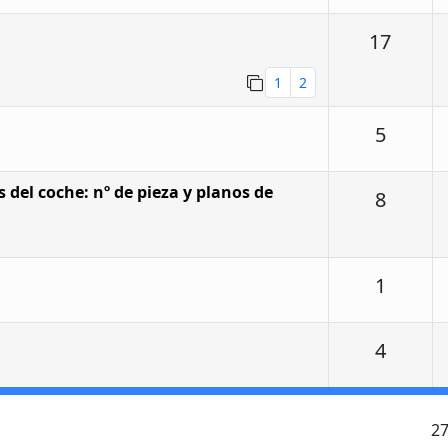
Respu
17
1
2
Respu
5
 del coche: nº de pieza y planos de
Respu
8
Respu
1
Respu
4
2