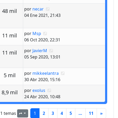
Último mensaje
por
necar
estas
Vistas
48 mil
04 Ene 2021, 21:43
Último mensaje
por
Msp
estas
Vistas
11 mil
06 Oct 2020, 22:31
Último mensaje
por
JavierM
estas
Vistas
11 mil
05 Sep 2020, 13:01
Último mensaje
por
mikkeelantra
estas
Vistas
5 mil
30 Abr 2020, 15:16
Último mensaje
por
exolus
estas
Vistas
8,9 mil
24 Abr 2020, 10:48
71 temas
1
2
3
4
5
…
11
»
Página
1
de
11