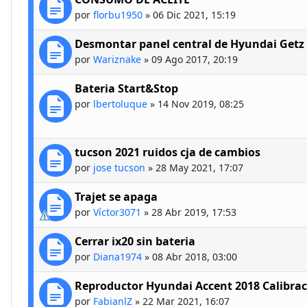
por
florbu1950
»
06 Dic 2021, 15:19
Desmontar panel central de Hyundai Getz
por
Wariznake
»
09 Ago 2017, 20:19
Bateria Start&Stop
por
lbertoluque
»
14 Nov 2019, 08:25
tucson 2021 ruidos cja de cambios
por
jose tucson
»
28 May 2021, 17:07
Trajet se apaga
por
Víctor3071
»
28 Abr 2019, 17:53
Cerrar ix20 sin bateria
por
Diana1974
»
08 Abr 2018, 03:00
Reproductor Hyundai Accent 2018 Calibraci
por
FabianlZ
»
22 Mar 2021, 16:07