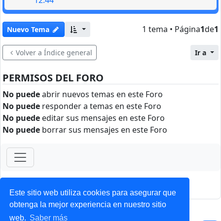
1 tema • Página
1
de
1
Nuevo Tema
Volver a Índice general
Ir a
PERMISOS DEL FORO
No puede
abrir nuevos temas en este Foro
No puede
responder a temas en este Foro
No puede
editar sus mensajes en este Foro
No puede
borrar sus mensajes en este Foro
ForoClub 2025
Privacidad
|
Condiciones
Este sitio web utiliza cookies para asegurar que
obtenga la mejor experiencia en nuestro sitio
web.
Saber más