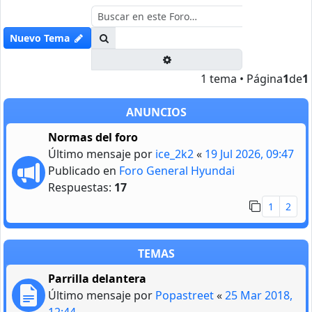
Buscar
Nuevo Tema
Búsqueda avanzada
1 tema • Página
1
de
1
ANUNCIOS
Normas del foro
Último mensaje por
ice_2k2
«
19 Jul 2026, 09:47
Publicado en
Foro General Hyundai
Respuestas:
17
1
2
TEMAS
Parrilla delantera
Último mensaje por
Popastreet
«
25 Mar 2018,
12:44