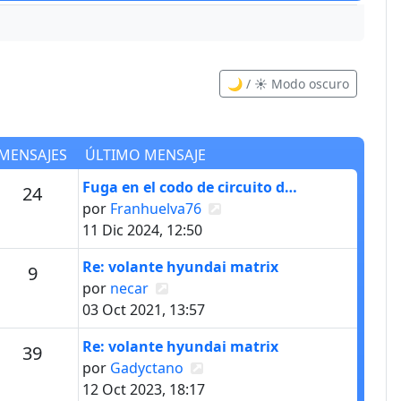
🌙 / ☀️ Modo oscuro
MENSAJES
ÚLTIMO MENSAJE
Último mensaje
Fuga en el codo de circuito d…
s
Mensajes
24
Ver último mensaje
por
Franhuelva76
11 Dic 2024, 12:50
Último mensaje
Re: volante hyundai matrix
Mensajes
9
Ver último mensaje
por
necar
03 Oct 2021, 13:57
Último mensaje
Re: volante hyundai matrix
s
Mensajes
39
Ver último mensaje
por
Gadyctano
12 Oct 2023, 18:17