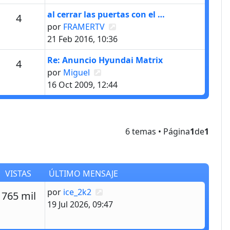
Último mensaje
al cerrar las puertas con el …
Mensajes
4
Ver último mensaje
por
FRAMERTV
21 Feb 2016, 10:36
Último mensaje
Re: Anuncio Hyundai Matrix
Mensajes
4
Ver último mensaje
por
Miguel
16 Oct 2009, 12:44
6 temas • Página
1
de
1
VISTAS
ÚLTIMO MENSAJE
Último mensaje
por
ice_2k2
estas
Vistas
765 mil
19 Jul 2026, 09:47