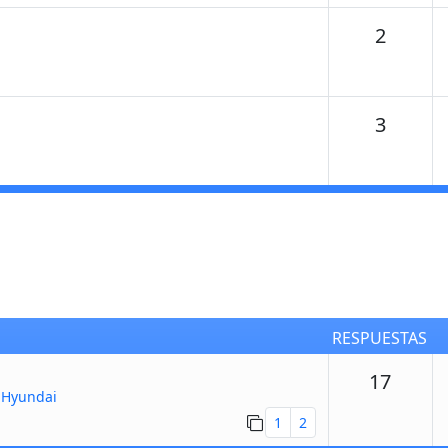
Temas
2
Temas
3
RESPUESTAS
Respu
17
 Hyundai
1
2