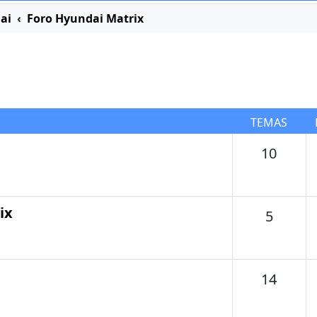
ai
Foro Hyundai Matrix
TEMAS
Tema
10
ix
Temas
5
Tema
14