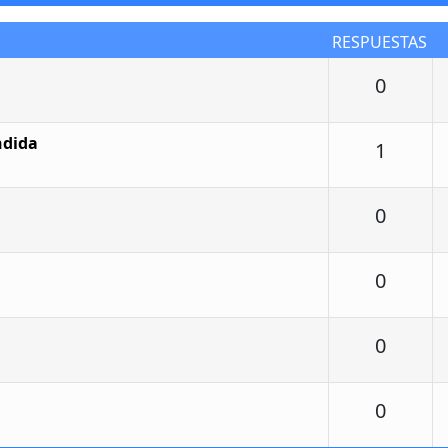
RESPUESTAS
Respu
0
ndida
Respu
1
Respu
0
Respu
0
Respu
0
Respu
0