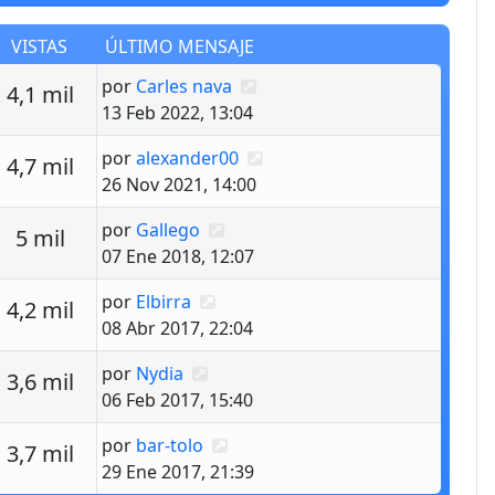
VISTAS
ÚLTIMO MENSAJE
Último mensaje
por
Carles nava
estas
Vistas
4,1 mil
13 Feb 2022, 13:04
Último mensaje
por
alexander00
estas
Vistas
4,7 mil
26 Nov 2021, 14:00
Último mensaje
por
Gallego
estas
Vistas
5 mil
07 Ene 2018, 12:07
Último mensaje
por
Elbirra
estas
Vistas
4,2 mil
08 Abr 2017, 22:04
Último mensaje
por
Nydia
estas
Vistas
3,6 mil
06 Feb 2017, 15:40
Último mensaje
por
bar-tolo
estas
Vistas
3,7 mil
29 Ene 2017, 21:39