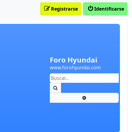
Registrarse
Identificarse
Foro Hyundai
www.forohyundai.com
Buscar
Búsqueda avanzada