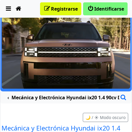
Obviar
Registrarse
Identificarse
B
Mecánica y Electrónica Hyundai ix20 1.4 90cv Diesel
🌙 / ☀️ Modo oscuro
Mecánica y Electrónica Hyundai ix20 1.4