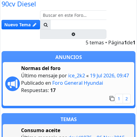
90cv Diesel
Buscar
Nuevo Tema
Búsqueda avanzada
5 temas • Página
1
de
1
ANUNCIOS
Normas del foro
Último mensaje por
ice_2k2
«
19 Jul 2026, 09:47
Publicado en
Foro General Hyundai
Respuestas:
17
1
2
TEMAS
Consumo aceite