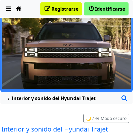
Obviar
Registrarse
Identificarse
B
Interior y sonido del Hyundai Trajet
🌙 / ☀️ Modo oscuro
Interior y sonido del Hyundai Trajet