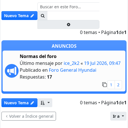
Buscar
Nuevo Tema
Búsqueda avanzada
0 temas • Página
1
de
1
ANUNCIOS
Normas del foro
Último mensaje por
ice_2k2
«
19 Jul 2026, 09:47
Publicado en
Foro General Hyundai
Respuestas:
17
1
2
0 temas • Página
1
de
1
Nuevo Tema
Volver a Índice general
Ir a