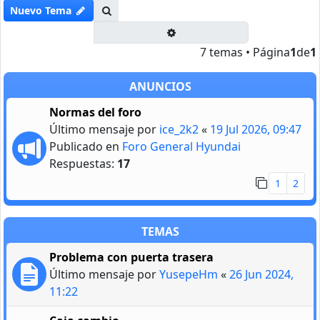
Buscar
Nuevo Tema
Búsqueda avanzada
7 temas • Página
1
de
1
ANUNCIOS
Normas del foro
Último mensaje por
ice_2k2
«
19 Jul 2026, 09:47
Publicado en
Foro General Hyundai
Respuestas:
17
1
2
TEMAS
Problema con puerta trasera
Último mensaje por
YusepeHm
«
26 Jun 2024,
11:22