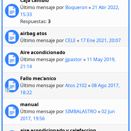
Caja cambio
Último mensaje por
Boqueron
«
21 Abr 2022,
15:33
Respuestas:
3
airbag atos
Último mensaje por
CELE
«
17 Ene 2021, 20:07
Aire acondicionado
Último mensaje por
jjpastor
«
11 May 2019,
21:14
Fallo mec'anico
Último mensaje por
Atos 2102
«
08 Ago 2017,
18:22
manual
Último mensaje por
SIMBALASTRO
«
02 Jun
2017, 19:56
aire acondicionado y calefaccion