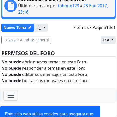
Último mensaje por
iphone123
«
23 Ene 2017,
23:16
7 temas • Página
1
de
1
Nuevo Tema
Volver a Índice general
Ir a
PERMISOS DEL FORO
No puede
abrir nuevos temas en este Foro
No puede
responder a temas en este Foro
No puede
editar sus mensajes en este Foro
No puede
borrar sus mensajes en este Foro
ForoClub 2025
Privacidad
|
Condiciones
Este sitio web utiliza cookies para asegurar que