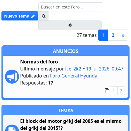
Buscar
Nuevo Tema
Búsqueda avanzada
27 temas
1
2
»
ANUNCIOS
Normas del foro
Último mensaje por
ice_2k2
«
19 Jul 2026, 09:47
Publicado en
Foro General Hyundai
Respuestas:
17
1
2
TEMAS
El block del motor g4kj del 2005 es el mismo
del g4kj del 2015??