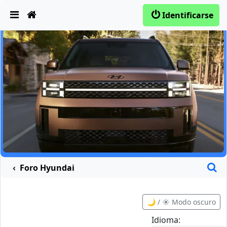
Obviar
Identificarse
B
Foro Hyundai
🌙 / ☀️ Modo oscuro
Idioma: