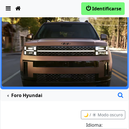
Obviar
Identificarse
B
Foro Hyundai
🌙 / ☀️ Modo oscuro
Idioma: