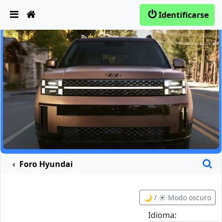
Obviar
Identificarse
B
Foro Hyundai
🌙 / ☀️ Modo oscuro
Idioma: