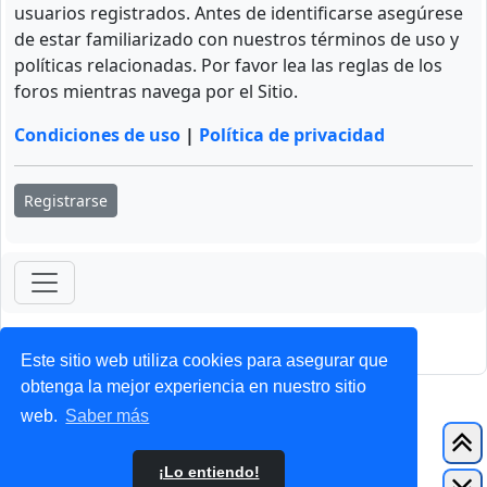
usuarios registrados. Antes de identificarse asegúrese
de estar familiarizado con nuestros términos de uso y
políticas relacionadas. Por favor lea las reglas de los
foros mientras navega por el Sitio.
Condiciones de uso
|
Política de privacidad
Registrarse
ForoClub 2025
Privacidad
|
Condiciones
Este sitio web utiliza cookies para asegurar que
obtenga la mejor experiencia en nuestro sitio
web.
Saber más
¡Lo entiendo!