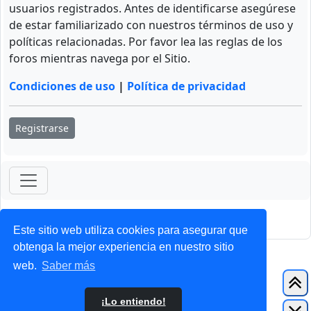
usuarios registrados. Antes de identificarse asegúrese
de estar familiarizado con nuestros términos de uso y
políticas relacionadas. Por favor lea las reglas de los
foros mientras navega por el Sitio.
Condiciones de uso
|
Política de privacidad
Registrarse
ForoClub 2025
Privacidad
|
Condiciones
Este sitio web utiliza cookies para asegurar que
obtenga la mejor experiencia en nuestro sitio
web.
Saber más
¡Lo entiendo!