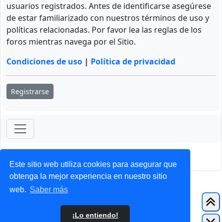
usuarios registrados. Antes de identificarse asegúrese
de estar familiarizado con nuestros términos de uso y
políticas relacionadas. Por favor lea las reglas de los
foros mientras navega por el Sitio.
Condiciones de uso
|
Política de privacidad
Registrarse
ForoClub 2025
Privacidad
|
Condiciones
Este sitio web utiliza cookies para asegurar que
obtenga la mejor experiencia en nuestro sitio
web.
Saber más
¡Lo entiendo!