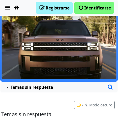
Obviar
Registrarse
Identificarse
B
Temas sin respuesta
🌙 / ☀️ Modo oscuro
Temas sin respuesta