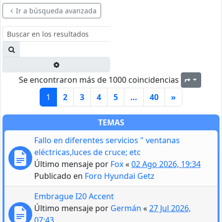
Ir a búsqueda avanzada
Buscar
Búsqueda avanzada
Se encontraron más de 1000 coincidencias
Página
1
1
2
3
4
5
…
40
»
TEMAS
Fallo en diferentes servicios " ventanas
eléctricas,luces de cruce; etc
Último mensaje por
Fox
«
02 Ago 2026, 19:34
Publicado en
Foro Hyundai Getz
Embrague I20 Accent
Último mensaje por
Germán
«
27 Jul 2026,
07:43