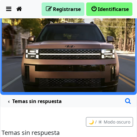
Obviar
Registrarse
Identificarse
B
Temas sin respuesta
🌙 / ☀️ Modo oscuro
Temas sin respuesta