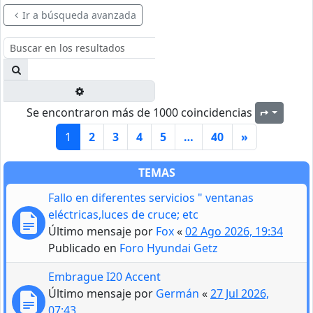
Ir a búsqueda avanzada
Buscar
Búsqueda avanzada
Se encontraron más de 1000 coincidencias
Página
1
1
2
3
4
5
…
40
»
TEMAS
Fallo en diferentes servicios " ventanas
eléctricas,luces de cruce; etc
Último mensaje por
Fox
«
02 Ago 2026, 19:34
Publicado en
Foro Hyundai Getz
Embrague I20 Accent
Último mensaje por
Germán
«
27 Jul 2026,
07:43