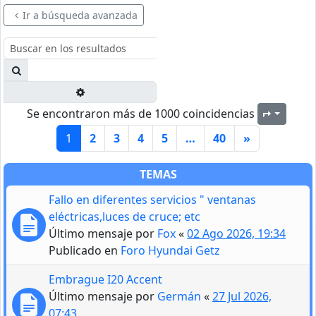
Ir a búsqueda avanzada
Buscar
Búsqueda avanzada
Se encontraron más de 1000 coincidencias
Página
1
1
2
3
4
5
…
40
»
TEMAS
Fallo en diferentes servicios " ventanas
eléctricas,luces de cruce; etc
Último mensaje por
Fox
«
02 Ago 2026, 19:34
Publicado en
Foro Hyundai Getz
Embrague I20 Accent
Último mensaje por
Germán
«
27 Jul 2026,
07:43