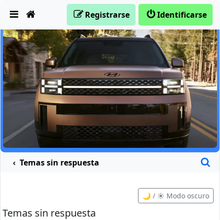
Obviar
Registrarse
Identificarse
B
Temas sin respuesta
🌙 / ☀️ Modo oscuro
Temas sin respuesta