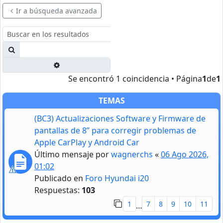
Ir a búsqueda avanzada
Buscar
Búsqueda avanzada
Se encontró 1 coincidencia • Página
1
de
1
TEMAS
(BC3) Actualizaciones Software y Firmware de
pantallas de 8” para corregir problemas de
Apple CarPlay y Android Car
Último mensaje por
wagnerchs
«
06 Ago 2026,
01:02
Publicado en
Foro Hyundai i20
Respuestas:
103
1
7
8
9
10
11
…