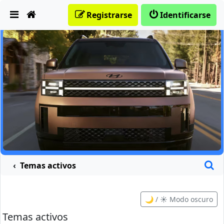
Obviar
Registrarse
Identificarse
B
Temas activos
🌙 / ☀️ Modo oscuro
Temas activos