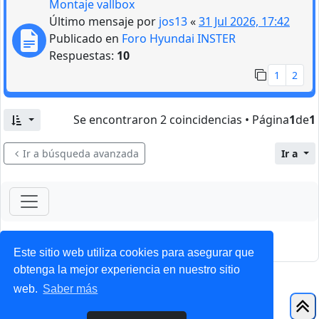
Montaje vallbox
Último mensaje por
jos13
«
31 Jul 2026, 17:42
Publicado en
Foro Hyundai INSTER
Respuestas:
10
1
2
Se encontraron 2 coincidencias • Página
1
de
1
Ir a búsqueda avanzada
Ir a
ForoClub 2025
Privacidad
|
Condiciones
Este sitio web utiliza cookies para asegurar que
obtenga la mejor experiencia en nuestro sitio
web.
Saber más