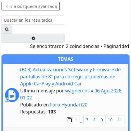
Ir a búsqueda avanzada
Buscar
Búsqueda avanzada
Se encontraron 2 coincidencias • Página
1
de
1
TEMAS
(BC3) Actualizaciones Software y Firmware de
pantallas de 8” para corregir problemas de
Apple CarPlay y Android Car
Último mensaje por
wagnerchs
«
06 Ago 2026,
01:02
Publicado en
Foro Hyundai i20
Respuestas:
103
1
7
8
9
10
11
…