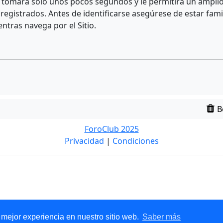
e tomará solo unos pocos segundos y le permitirá un amplio 
egistrados. Antes de identificarse asegúrese de estar fami
entras navega por el Sitio.
B
ForoClub 2025
Privacidad
|
Condiciones
 mejor experiencia en nuestro sitio web.
Saber más