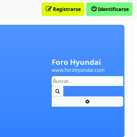
Registrarse
Identificarse
Foro Hyundai
www.forohyundai.com
Buscar
Búsqueda avanzada