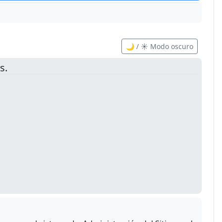
🌙 / ☀️ Modo oscuro
s.