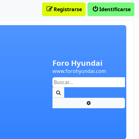
Registrarse
Identificarse
Foro Hyundai
www.forohyundai.com
Buscar
Búsqueda avanzada