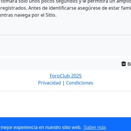
e tomará solo unos pocos segundos y le permitirá un amplio 
egistrados. Antes de identificarse asegúrese de estar fami
entras navega por el Sitio.
B
ForoClub 2025
Privacidad
|
Condiciones
 mejor experiencia en nuestro sitio web.
Saber más