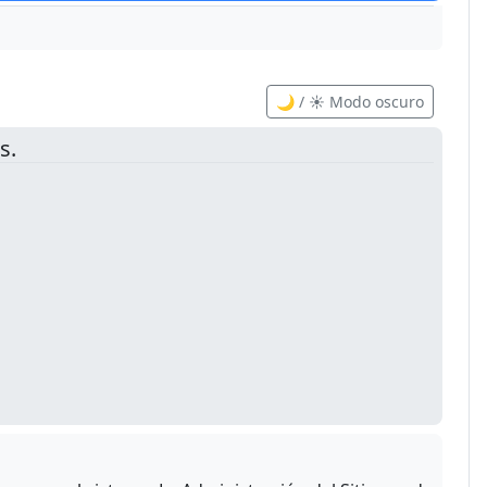
🌙 / ☀️ Modo oscuro
s.