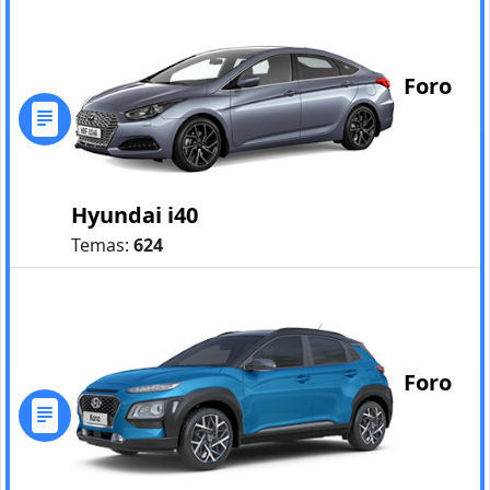
Foro
Hyundai i40
Temas:
624
Foro