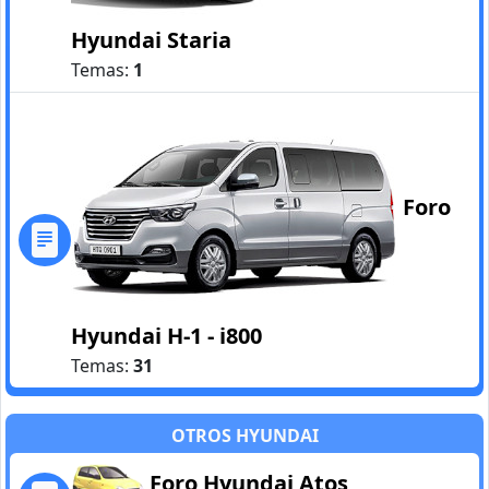
Hyundai Staria
Temas:
1
Foro
Hyundai H-1 - i800
Temas:
31
OTROS HYUNDAI
Foro Hyundai Atos