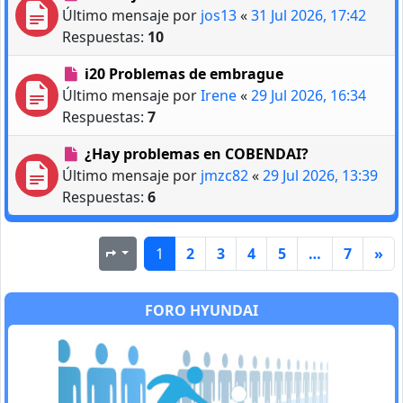
Último mensaje por
jos13
«
31 Jul 2026, 17:42
Respuestas:
10
i20 Problemas de embrague
Último mensaje por
Irene
«
29 Jul 2026, 16:34
Respuestas:
7
¿Hay problemas en COBENDAI?
Último mensaje por
jmzc82
«
29 Jul 2026, 13:39
Respuestas:
6
1
2
3
4
5
…
7
»
Página
1
de
7
FORO HYUNDAI