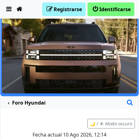
Obviar
Registrarse
Identificarse
B
Foro Hyundai
🌙 / ☀️ Modo oscuro
Fecha actual 10 Ago 2026, 12:14