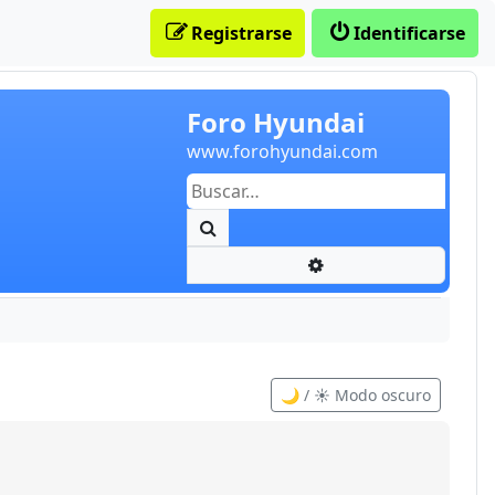
Registrarse
Identificarse
Foro Hyundai
www.forohyundai.com
Buscar
Búsqueda avanzada
🌙 / ☀️ Modo oscuro