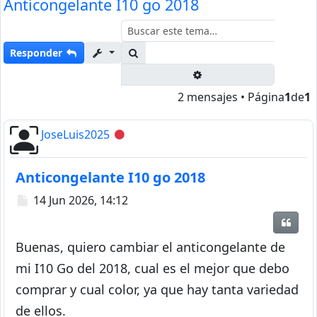
Anticongelante I10 go 2018
Buscar
Responder
Búsqueda avanzada
2 mensajes • Página
1
de
1
JoseLuis2025
Desconectado
Anticongelante I10 go 2018
Mensaje
14 Jun 2026, 14:12
Citar
Buenas, quiero cambiar el anticongelante de
mi I10 Go del 2018, cual es el mejor que debo
comprar y cual color, ya que hay tanta variedad
de ellos.