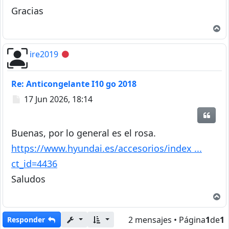
Gracias
A
ire2019
Desconectado
Re: Anticongelante I10 go 2018
Mensaje
17 Jun 2026, 18:14
Citar
Buenas, por lo general es el rosa.
https://www.hyundai.es/accesorios/index ...
ct_id=4436
Saludos
A
2 mensajes • Página
1
de
1
Responder