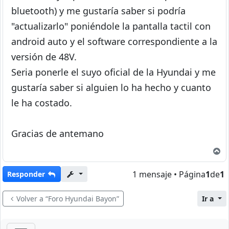
bluetooth) y me gustaría saber si podría
"actualizarlo" poniéndole la pantalla tactil con
android auto y el software correspondiente a la
versión de 48V.
Seria ponerle el suyo oficial de la Hyundai y me
gustaría saber si alguien lo ha hecho y cuanto
le ha costado.
Gracias de antemano
A
1 mensaje • Página
1
de
1
Responder
Volver a “Foro Hyundai Bayon”
Ir a