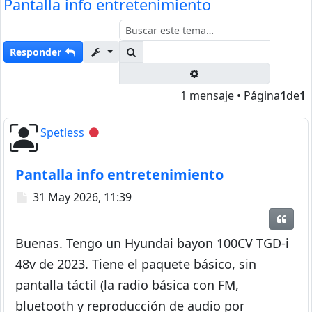
Pantalla info entretenimiento
Buscar
Responder
Búsqueda avanzada
1 mensaje • Página
1
de
1
Spetless
Desconectado
Pantalla info entretenimiento
Mensaje
31 May 2026, 11:39
Citar
Buenas. Tengo un Hyundai bayon 100CV TGD-i
48v de 2023. Tiene el paquete básico, sin
pantalla táctil (la radio básica con FM,
bluetooth y reproducción de audio por