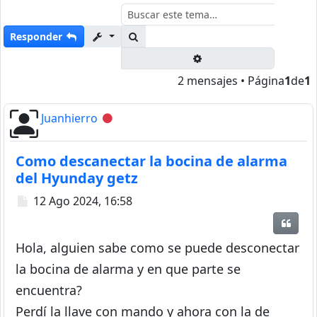
Buscar
Responder
Búsqueda avanzada
2 mensajes • Página
1
de
1
Juanhierro
Desconectado
Como descanectar la bocina de alarma
del Hyunday getz
Mensaje
12 Ago 2024, 16:58
Citar
Hola, alguien sabe como se puede desconectar
la bocina de alarma y en que parte se
encuentra?
Perdí la llave con mando y ahora con la de