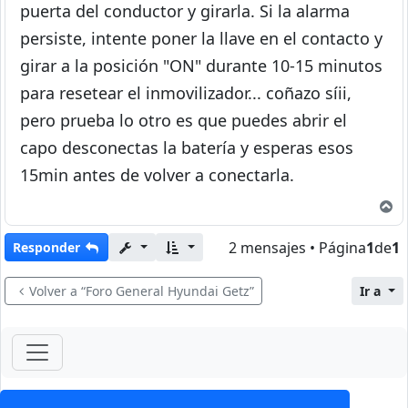
puerta del conductor y girarla. Si la alarma
persiste, intente poner la llave en el contacto y
girar a la posición "ON" durante 10-15 minutos
para resetear el inmovilizador... coñazo síii,
pero prueba lo otro es que puedes abrir el
capo desconectas la batería y esperas esos
15min antes de volver a conectarla.
A
2 mensajes • Página
1
de
1
Responder
Volver a “Foro General Hyundai Getz”
Ir a
ForoClub 2025