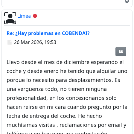
A
Limea
Desconectado
Re: ¿Hay problemas en COBENDAI?
Mensaje
26 Mar 2026, 19:53
Citar
Llevo desde el mes de diciembre esperando el
coche y desde enero he tenido que alquilar uno
porque lo necesito para desplazamientos. Es
una vergüenza todo, no tienen ninguna
profesionalidad, en los concesionarios solo
hacen reírse en mi cara cuando pregunto por la
fecha de entrega del coche. He hecho
muchísimas visitas , reclamaciones por email y
teléfono y no hay ninguna contestación.