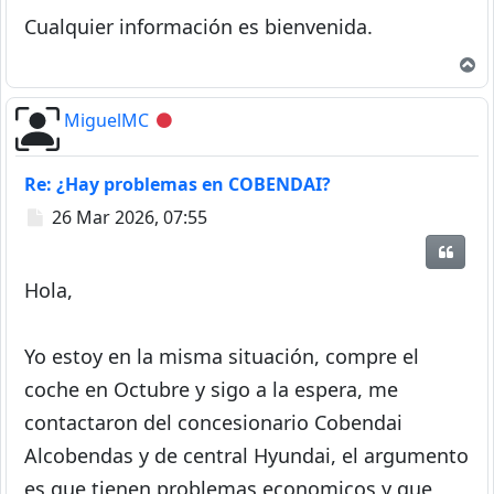
Cualquier información es bienvenida.
A
MiguelMC
Desconectado
Re: ¿Hay problemas en COBENDAI?
Mensaje
26 Mar 2026, 07:55
Citar
Hola,
Yo estoy en la misma situación, compre el
coche en Octubre y sigo a la espera, me
contactaron del concesionario Cobendai
Alcobendas y de central Hyundai, el argumento
es que tienen problemas economicos y que