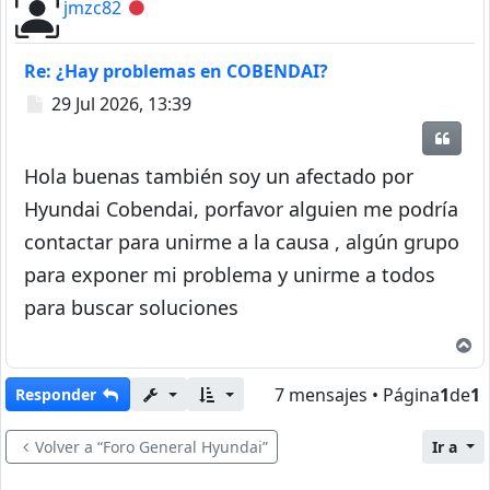
jmzc82
Desconectado
Re: ¿Hay problemas en COBENDAI?
Mensaje
29 Jul 2026, 13:39
Citar
Hola buenas también soy un afectado por
Hyundai Cobendai, porfavor alguien me podría
contactar para unirme a la causa , algún grupo
para exponer mi problema y unirme a todos
para buscar soluciones
A
7 mensajes • Página
1
de
1
Responder
Volver a “Foro General Hyundai”
Ir a