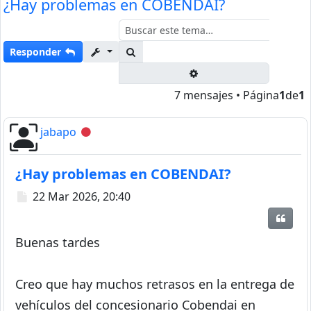
¿Hay problemas en COBENDAI?
Buscar
Responder
Búsqueda avanzada
7 mensajes • Página
1
de
1
jabapo
Desconectado
¿Hay problemas en COBENDAI?
Mensaje
22 Mar 2026, 20:40
Citar
Buenas tardes
Creo que hay muchos retrasos en la entrega de
vehículos del concesionario Cobendai en