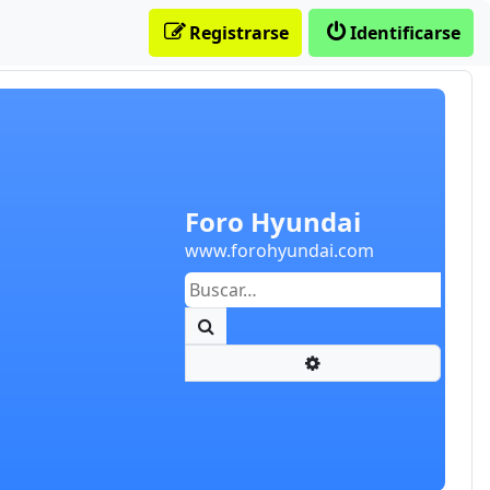
Registrarse
Identificarse
Foro Hyundai
www.forohyundai.com
Buscar
Búsqueda avanzada