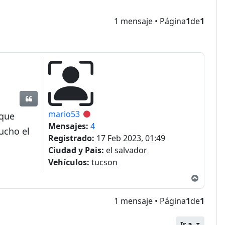
1 mensaje • Página
1
de
1
Citar
mario53
Desconectado
 que
Mensajes:
4
ucho el
Registrado:
17 Feb 2023, 01:49
Ciudad y Pais:
el salvador
Vehículos:
tucson
Arriba
1 mensaje • Página
1
de
1
Ir a