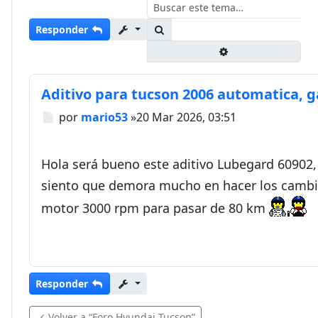
Buscar
Responder
Búsqueda avanza
Aditivo para tucson 2006 automatica, g
Mensaje
por
mario53
»
20 Mar 2026, 03:51
Hola será bueno este aditivo Lubegard 60902,
siento que demora mucho en hacer los cambio
motor 3000 rpm para pasar de 80 km
Responder
Volver a “Foro Hyundai Tucson”