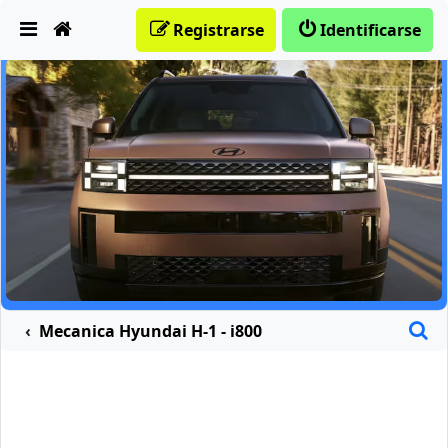
Obviar
Registrarse
Identificarse
B
Mecanica Hyundai H-1 - i800