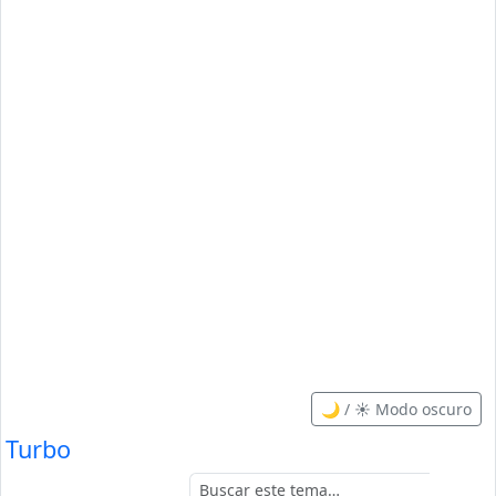
🌙 / ☀️ Modo oscuro
Turbo