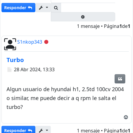
Buscar
Responder
Búsqueda avanzada
1 mensaje • Página
1
de
1
S1nkop343
Desconectado
Turbo
Mensaje
28 Abr 2024, 13:33
Citar
Algun usuario de hyundai h1, 2.5td 100cv 2004
o similar, me puede decir a q rpm le salta el
turbo?
A
1 mensaje • Página
1
de
1
Responder