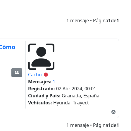
1 mensaje • Página
1
de
1
. Cómo
Citar
Cacho
Desconectado
Mensajes:
1
Registrado:
02 Abr 2024, 00:01
Ciudad y Pais:
Granada, España
Vehículos:
Hyundai Trayect
Arriba
1 mensaje • Página
1
de
1