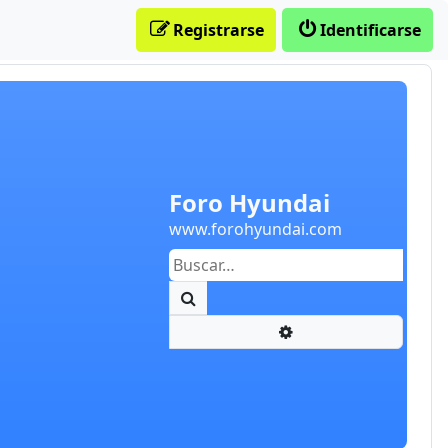
Registrarse
Identificarse
Foro Hyundai
www.forohyundai.com
Buscar
Búsqueda avanzada