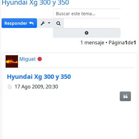
Hyundai Xg 300 y 350
Buscar
Responder
Búsqueda avanzada
1 mensaje • Página
1
de
1
Miguel
Desconectado
Hyundai Xg 300 y 350
Mensaje
17 Ago 2009, 20:30
Citar