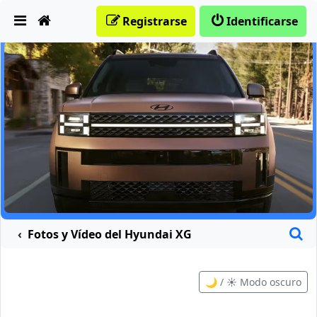
Obviar
Registrarse
Identificarse
B
Fotos y Vídeo del Hyundai XG
🌙 / ☀️ Modo oscuro