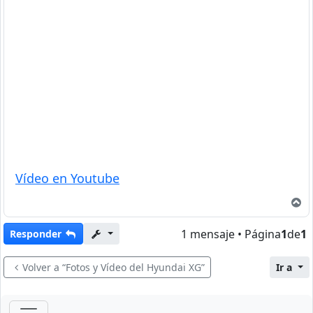
Vídeo en Youtube
A
1 mensaje • Página
1
de
1
Responder
Volver a “Fotos y Vídeo del Hyundai XG”
Ir a