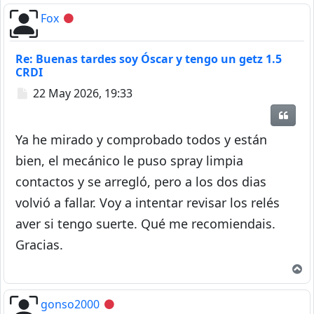
Fox
Desconectado
Re: Buenas tardes soy Óscar y tengo un getz 1.5
CRDI
Mensaje
22 May 2026, 19:33
Citar
Ya he mirado y comprobado todos y están
bien, el mecánico le puso spray limpia
contactos y se arregló, pero a los dos dias
volvió a fallar. Voy a intentar revisar los relés
aver si tengo suerte. Qué me recomiendais.
Gracias.
A
gonso2000
Desconectado