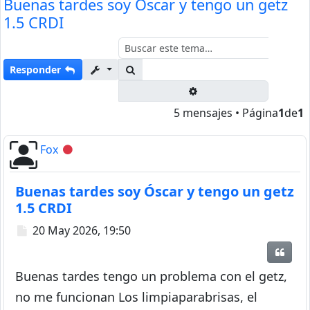
Buenas tardes soy Óscar y tengo un getz
1.5 CRDI
Buscar
Responder
Búsqueda avanzada
5 mensajes • Página
1
de
1
Fox
Desconectado
Buenas tardes soy Óscar y tengo un getz
1.5 CRDI
Mensaje
20 May 2026, 19:50
Citar
Buenas tardes tengo un problema con el getz,
no me funcionan Los limpiaparabrisas, el