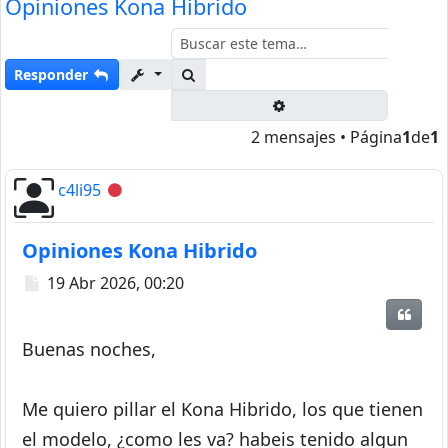
Opiniones Kona Hibrido
Buscar
Responder
Búsqueda avanzada
2 mensajes • Página
1
de
1
c4li95
Desconectado
Opiniones Kona Hibrido
Mensaje
19 Abr 2026, 00:20
Citar
Buenas noches,
Me quiero pillar el Kona Hibrido, los que tienen
el modelo, ¿como les va? habeis tenido algun