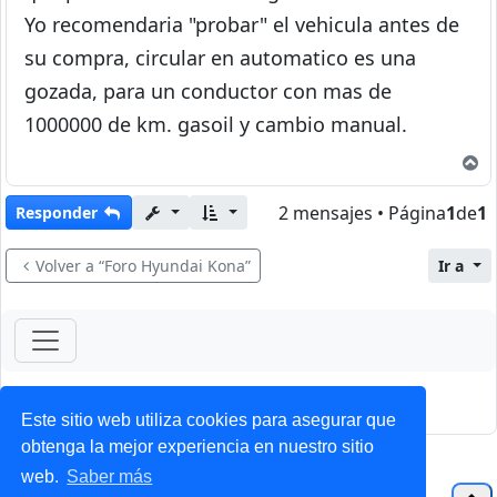
Yo recomendaria "probar" el vehicula antes de
su compra, circular en automatico es una
gozada, para un conductor con mas de
1000000 de km. gasoil y cambio manual.
A
2 mensajes • Página
1
de
1
Responder
Volver a “Foro Hyundai Kona”
Ir a
ForoClub 2025
Privacidad
|
Condiciones
Este sitio web utiliza cookies para asegurar que
obtenga la mejor experiencia en nuestro sitio
web.
Saber más