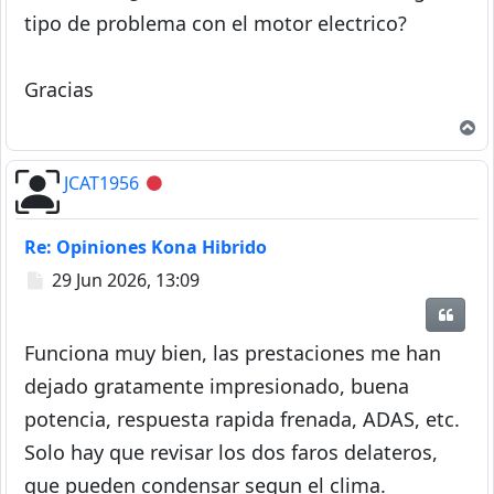
tipo de problema con el motor electrico?
Gracias
A
JCAT1956
Desconectado
Re: Opiniones Kona Hibrido
Mensaje
29 Jun 2026, 13:09
Citar
Funciona muy bien, las prestaciones me han
dejado gratamente impresionado, buena
potencia, respuesta rapida frenada, ADAS, etc.
Solo hay que revisar los dos faros delateros,
que pueden condensar segun el clima.