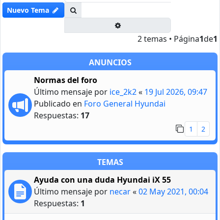
Buscar
Nuevo Tema
Búsqueda avanzada
2 temas • Página
1
de
1
ANUNCIOS
Normas del foro
Último mensaje por
ice_2k2
«
19 Jul 2026, 09:47
Publicado en
Foro General Hyundai
Respuestas:
17
1
2
TEMAS
Ayuda con una duda Hyundai iX 55
Último mensaje por
necar
«
02 May 2021, 00:04
Respuestas:
1