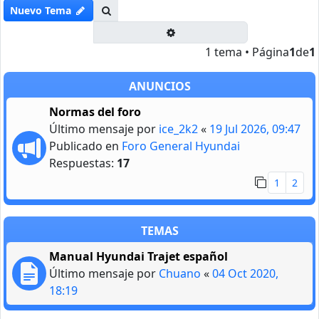
Buscar
Nuevo Tema
Búsqueda avanzada
1 tema • Página
1
de
1
ANUNCIOS
Normas del foro
Último mensaje por
ice_2k2
«
19 Jul 2026, 09:47
Publicado en
Foro General Hyundai
Respuestas:
17
1
2
TEMAS
Manual Hyundai Trajet español
Último mensaje por
Chuano
«
04 Oct 2020,
18:19