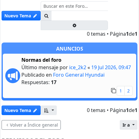
Buscar
Nuevo Tema
Búsqueda avanzada
0 temas • Página
1
de
1
ANUNCIOS
Normas del foro
Último mensaje por
ice_2k2
«
19 Jul 2026, 09:47
Publicado en
Foro General Hyundai
Respuestas:
17
1
2
0 temas • Página
1
de
1
Nuevo Tema
Volver a Índice general
Ir a