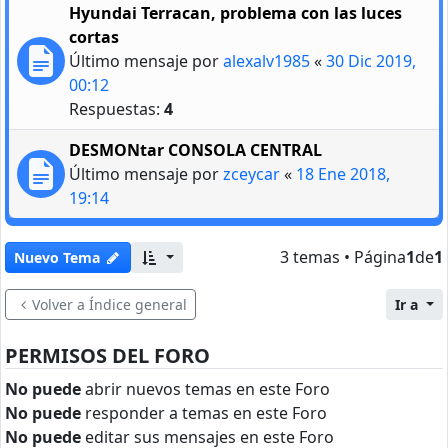
Hyundai Terracan, problema con las luces
cortas
Último mensaje por
alexalv1985
«
30 Dic 2019,
00:12
Respuestas:
4
DESMONtar CONSOLA CENTRAL
Último mensaje por
zceycar
«
18 Ene 2018,
19:14
3 temas • Página
1
de
1
Nuevo Tema
Volver a Índice general
Ir a
PERMISOS DEL FORO
No puede
abrir nuevos temas en este Foro
No puede
responder a temas en este Foro
No puede
editar sus mensajes en este Foro